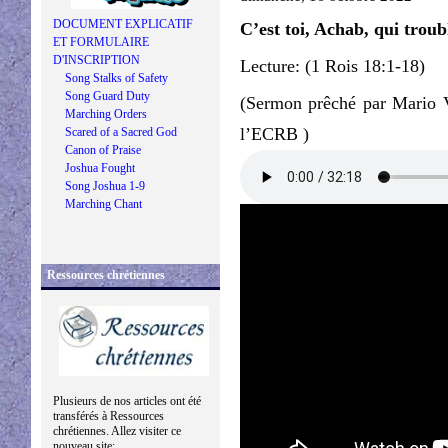
DOCUMENT EXPLICATIF
C’est toi, Achab, qui troubl
ET FORMULAIRE
D'INSCRIPTION
Lecture: (1 Rois 18:1-18)
Song Stalks of Safety
Song Guard Duty
(Sermon prêché par Mario V
Marching Orders
l’ECRB )
Scared of a Sacred God
Canon of Praise
Joshua Fought
Song Joshua 1-9
Marching Chant
Ressources chrétiennes
Plusieurs de nos articles ont été
transférés à Ressources
chrétiennes. Allez visiter ce
nouveau site: