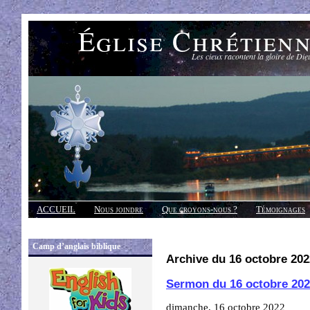
Église Chrétien
Les cieux racontent la gloire de Die
ACCUEIL
Nous joindre
Que croyons-nous ?
Témoignages
Réponses
Camp d’anglais biblique
Archive du 16 octobre 202
Sermon du 16 octobre 20
dimanche, 16 octobre 2022