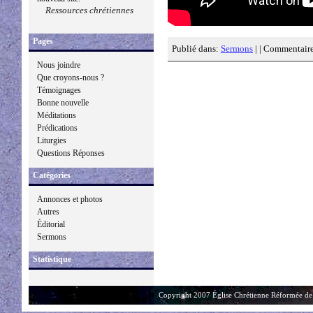
Ressources chrétiennes
Pages
Publié dans:
Sermons
| |
Commentaire
Nous joindre
Que croyons-nous ?
Témoignages
Bonne nouvelle
Méditations
Prédications
Liturgies
Questions Réponses
Catégories
Annonces et photos
Autres
Éditorial
Sermons
Statistique
Copyright 2007 Église Chrétienne Réformée de