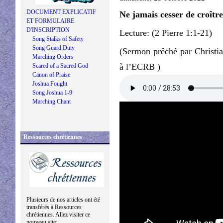
DOCUMENT EXPLICATIF
Ne jamais cesser de croît
ET FORMULAIRE
D'INSCRIPTION
Lecture: (2 Pierre 1:1-21)
Song Stalks of Safety
Song Guard Duty
(Sermon prêché par Christi
Marching Orders
à l’ECRB )
Scared of a Sacred God
Canon of Praise
Joshua Fought
Song Joshua 1-9
Marching Chant
Ressources chrétiennes
Plusieurs de nos articles ont été
transférés à Ressources
chrétiennes. Allez visiter ce
nouveau site: