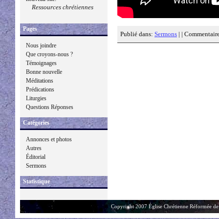
Ressources chrétiennes
Pages
Publié dans:
Sermons
| |
Commentaire
Nous joindre
Que croyons-nous ?
Témoignages
Bonne nouvelle
Méditations
Prédications
Liturgies
Questions Réponses
Catégories
Annonces et photos
Autres
Éditorial
Sermons
Statistique
Copyright 2007 Église Chrétienne Réformée de