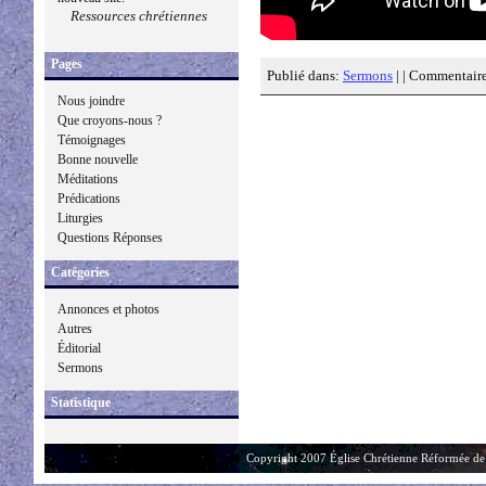
Ressources chrétiennes
Pages
Publié dans:
Sermons
| |
Commentaire
Nous joindre
Que croyons-nous ?
Témoignages
Bonne nouvelle
Méditations
Prédications
Liturgies
Questions Réponses
Catégories
Annonces et photos
Autres
Éditorial
Sermons
Statistique
Copyright 2007 Église Chrétienne Réformée de