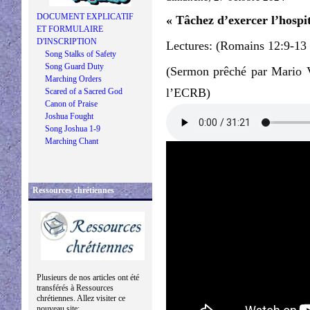
DOCUMENT EXPLICATIF
« Tâchez d’exercer l’hospit
ET FORMULAIRE
D'INSCRIPTION
Lectures: (Romains 12:9-13 /
Song Stalks of Safety
Song Guard Duty
(Sermon prêché par Mario V
Marching Orders
l’ECRB)
Scared of a Sacred God
Canon of Praise
Joshua Fought
Song Joshua 1-9
Marching Chant
Ressources chrétiennes
Plusieurs de nos articles ont été
transférés à Ressources
chrétiennes. Allez visiter ce
nouveau site: