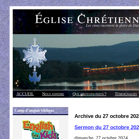
Église Chrétien
Les cieux racontent la gloire de Die
ACCUEIL
Nous joindre
Que croyons-nous ?
Témoignages
Réponses
Camp d’anglais biblique
Archive du 27 octobre 202
Sermon du 27 octobre 20
dimanche, 27 octobre 2024