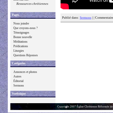
Ressources chrétiennes
Pages
Publié dans:
Sermons
| |
Commentaire
Nous joindre
Que croyons-nous ?
Témoignages
Bonne nouvelle
Méditations
Prédications
Liturgies
Questions Réponses
Catégories
Annonces et photos
Autres
Éditorial
Sermons
Statistique
Copyright 2007 Église Chrétienne Réformée de