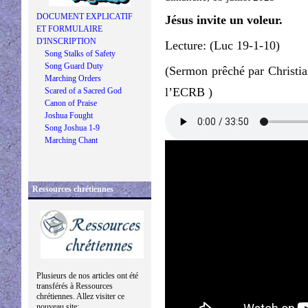
DOCUMENT EXPLICATIF
Jésus invite un voleur.
ET FORMULAIRE
D'INSCRIPTION
Lecture: (Luc 19-1-10)
Song Stalks of Safety
Song Guard Duty
(Sermon prêché par Christia
Marching Orders
l’ECRB )
Scared of a Sacred God
Canon of Praise
Joshua Fought
Song Joshua 1-9
Marching Chant
Ressources chrétiennes
Plusieurs de nos articles ont été
transférés à Ressources
chrétiennes. Allez visiter ce
nouveau site: