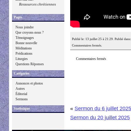
Ressources chrétiennes
Pages
Nous joindre
Que croyons-nous ?
Témoignages
Publié le: 13 juillet 25 à 21:29. Publié dans
Bonne nouvelle
Commentaires fermés.
Méditations
Prédications
Commentaires fermés
Liturgies
Questions Réponses
Catégories
Annonces et photos
Autres
Éditorial
Sermons
«
Sermon du 6 juillet 202
Statistique
Sermon du 20 juillet 2025