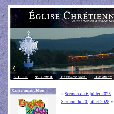
Église Chrétien
Les cieux racontent la gloire de Die
ACCUEIL
Nous joindre
Que croyons-nous ?
Témoignages
Réponses
Camp d’anglais biblique
«
Sermon du 6 juillet 2025
Sermon du 20 juillet 2025
»