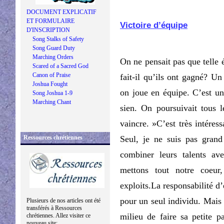
DOCUMENT EXPLICATIF
ET FORMULAIRE
Victoire d’équipe
D'INSCRIPTION
Song Stalks of Safety
Song Guard Duty
Marching Orders
On ne pensait pas que telle
Scared of a Sacred God
Canon of Praise
fait-il qu’ils ont gagné? Un
Joshua Fought
on joue en équipe. C’est un
Song Joshua 1-9
Marching Chant
sien. On poursuivait tous
vaincre. »
C’est très intéres
Ressources chrétiennes
Seul, je ne suis pas gran
combiner leurs talents a
mettons tout notre coeur
exploits.La responsabilité d
pour un seul individu. Mais
Plusieurs de nos articles ont été
transférés à Ressources
milieu de faire sa petite p
chrétiennes. Allez visiter ce
nouveau site: