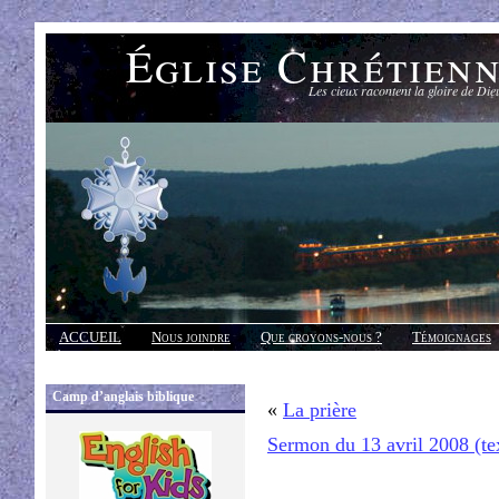
Église Chrétien
Les cieux racontent la gloire de Die
ACCUEIL
Nous joindre
Que croyons-nous ?
Témoignages
Réponses
Camp d’anglais biblique
«
La prière
Sermon du 13 avril 2008 (te