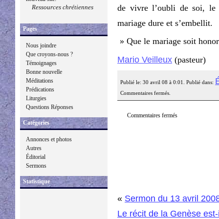
de vivre l’oubli de soi, le
Ressources chrétiennes
mariage dure et s’embellit.
Pages
» Que le mariage soit honor
Nous joindre
Que croyons-nous ?
Mario Veilleux
(pasteur)
Témoignages
Bonne nouvelle
É
Méditations
Publié le: 30 avril 08 à 0:01. Publié dans:
Prédications
Commentaires fermés.
Liturgies
Questions Réponses
Commentaires fermés
Catégories
Annonces et photos
Autres
Éditorial
Sermons
Statistique
«
Sermon du 13 avril 2008
Le récit de la Genèse est-