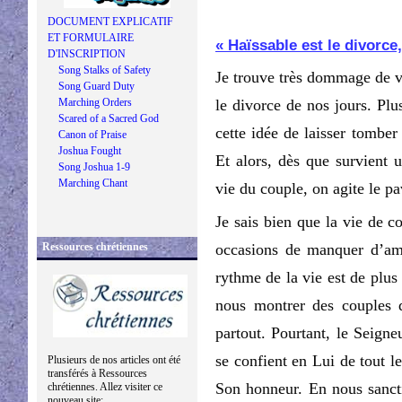
DOCUMENT EXPLICATIF
ET FORMULAIRE
« Haïssable est le divorce,
D'INSCRIPTION
Song Stalks of Safety
Je trouve très dommage de vo
Song Guard Duty
Marching Orders
le divorce de nos jours. Plu
Scared of a Sacred God
cette idée de laisser tomber
Canon of Praise
Joshua Fought
Et alors, dès que survient 
Song Joshua 1-9
Marching Chant
vie du couple, on agite le pa
Je sais bien que la vie de c
Ressources chrétiennes
occasions de manquer d’amo
rythme de la vie est de plus
nous montrer des couples dé
partout. Pourtant, le Seign
se confient en Lui de tout l
Plusieurs de nos articles ont été
transférés à Ressources
Son honneur. En nous sancti
chrétiennes. Allez visiter ce
nouveau site: