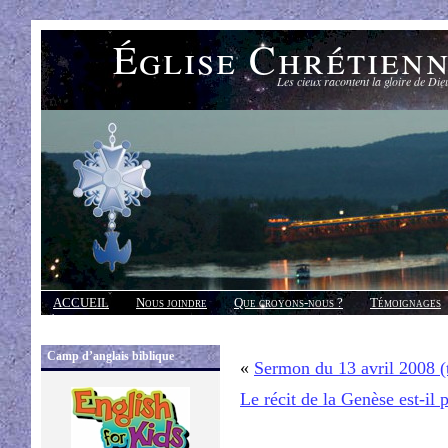
Église Chrétien
Les cieux racontent la gloire de Die
ACCUEIL
Nous joindre
Que croyons-nous ?
Témoignages
Réponses
Camp d’anglais biblique
«
Sermon du 13 avril 2008 (
Le récit de la Genèse est-il 