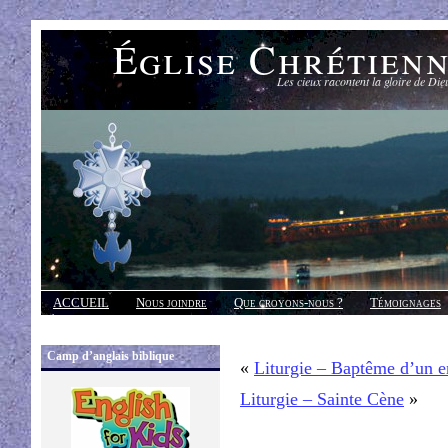
Église Chrétien
Les cieux racontent la gloire de Die
ACCUEIL
Nous joindre
Que croyons-nous ?
Témoignages
Réponses
Camp d’anglais biblique
«
Liturgie – Baptême d’un e
Liturgie – Sainte Cène
»