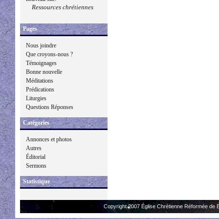
Ressources chrétiennes
Pages
Nous joindre
Que croyons-nous ?
Témoignages
Bonne nouvelle
Méditations
Prédications
Liturgies
Questions Réponses
Catégories
Annonces et photos
Autres
Éditorial
Sermons
Statistique
Copyright 2007 Église Chrétienne Réformée de