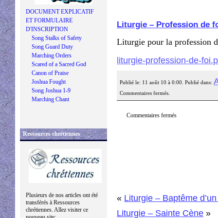
DOCUMENT EXPLICATIF
ET FORMULAIRE
Liturgie – Profession de f
D'INSCRIPTION
Song Stalks of Safety
Liturgie pour la profession 
Song Guard Duty
Marching Orders
liturgie-profession-de-foi.
Scared of a Sacred God
Canon of Praise
A
Joshua Fought
Publié le: 11 août 10 à 0:00. Publié dans:
Song Joshua 1-9
Commentaires fermés.
Marching Chant
Commentaires fermés
Ressources chrétiennes
Plusieurs de nos articles ont été
«
Liturgie – Baptême d’un
transférés à Ressources
chrétiennes. Allez visiter ce
Liturgie – Sainte Cène
»
nouveau site: