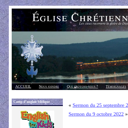
Église Chrétien
Les cieux racontent la gloire de Die
ACCUEIL
Nous joindre
Que croyons-nous ?
Témoignages
Réponses
Camp d’anglais biblique
«
Sermon du 25 septembre 
Sermon du 9 octobre 2022
»