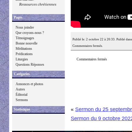
Ressources chrétiennes
Pages
Nous joindre
Que croyons-nous ?
Témoignages
Publié le: 2 octobre 22 à 20:33. Publié dan
Bonne nouvelle
Commentaires fermés.
Méditations
Prédications
Commentaires fermés
Liturgies
Questions Réponses
Catégories
Annonces et photos
Autres
Éditorial
Sermons
«
Sermon du 25 septembr
Statistique
Sermon du 9 octobre 202