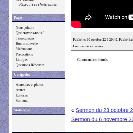
Ressources chrétiennes
Pages
Nous joindre
Que croyons-nous ?
Témoignages
Publié le: 30 octobre 22 à 20:49. Publié da
Bonne nouvelle
Commentaires fermés.
Méditations
Prédications
Commentaires fermés
Liturgies
Questions Réponses
Catégories
Annonces et photos
Autres
Éditorial
Sermons
«
Sermon du 23 octobre 
Statistique
Sermon du 6 novembre 2