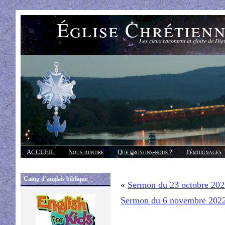
Église Chrétien
Les cieux racontent la gloire de Die
ACCUEIL
Nous joindre
Que croyons-nous ?
Témoignages
Réponses
Camp d’anglais biblique
«
Sermon du 23 octobre 202
Sermon du 6 novembre 202