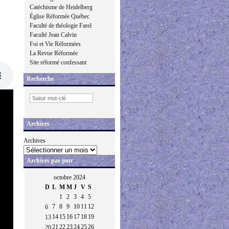
Catéchisme de Heidelberg
Église Réformée Québec
Faculté de théologie Farel
Faculté Jean Calvin
Foi et Vie Réformées
La Revue Réformée
Site réformé confessant
Recherche
Archives
Archives
Archives par jour
octobre 2024
D
L
M
M
J
V
S
1
2
3
4
5
7
8
9
10
11
12
6
14
15
16
17
18
19
13
21
22
23
24
25
26
20