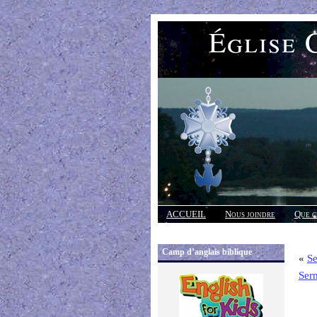
Église 
ACCUEIL
Nous joindre
Que c
Réponses
Camp d’anglais biblique
«
Se
Ser