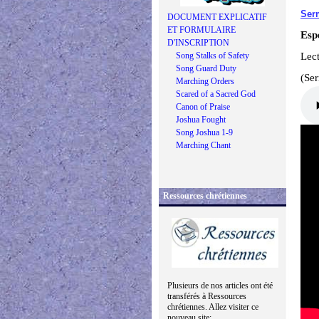
Ser
DOCUMENT EXPLICATIF
ET FORMULAIRE
Esp
D'INSCRIPTION
Song Stalks of Safety
Lec
Song Guard Duty
(Se
Marching Orders
Scared of a Sacred God
Canon of Praise
Joshua Fought
Song Joshua 1-9
Marching Chant
Ressources chrétiennes
Plusieurs de nos articles ont été
transférés à Ressources
chrétiennes. Allez visiter ce
nouveau site: