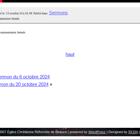
Sermons
é le: 13 octobre 24 à 16:49. Publié dans:
.
entaires fermés.
ommentaires fermés
haut
ermon du 6 octobre 2024
mon du 20 octobre 2024
»
2007 Église Chrétienne Réformée de Beauce | powered by
WordPress
| Designed by
RFDN