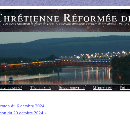
Chrétienne Réformée d
Les cieux racontent la gloire de Dieu. Et l'étendue manifeste l'oeuvre de ses mains. (Ps.19:1
royons-nous ?
Témoignages
Bonne nouvelle
Méditations
Prédi
rmon du 6 octobre 2024
mon du 20 octobre 2024
»