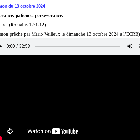
mon du 13 octobre 2024
érance, patience, persévérance.
ture: (Romains 12:1-12)
rmon prêché par Mario Veilleux le dimanche 13 octobre 2024 à l’ECRB)