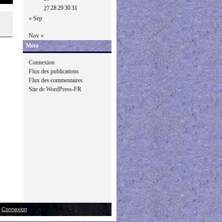
28
29
30
31
27
« Sep
Nov »
Méta
Connexion
Flux des publications
Flux des commentaires
Site de WordPress-FR
|
Connexion