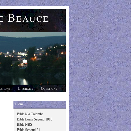
e Beauce
)
cations
Liturgies
Questions
Liens
Bible à la Colombe
Bible Louis Segond 1910
Bible NBS
Bible Segond 21