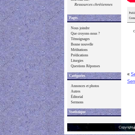
Ressources chrétiennes
Publi
Pages
Comm
Nous joindre
C
Que croyons-nous ?
Témoignages
Bonne nouvelle
Méditations
Prédications
Liturgies
Questions Réponses
«
S
Catégories
Ser
Annonces et photos
Autres
Éditorial
Sermons
Statistique
Copyright 